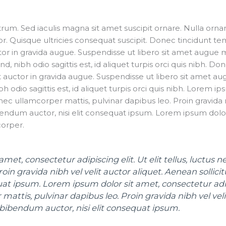
rutrum. Sed iaculis magna sit amet suscipit ornare. Nulla ornar
. Quisque ultricies consequat suscipit. Donec tincidunt te
or in gravida augue. Suspendisse ut libero sit amet augue mo
fend, nibh odio sagittis est, id aliquet turpis orci quis nibh. 
 auctor in gravida augue. Suspendisse ut libero sit amet aug
nibh odio sagittis est, id aliquet turpis orci quis nibh. Lorem 
us nec ullamcorper mattis, pulvinar dapibus leo. Proin gravida 
bendum auctor, nisi elit consequat ipsum. Lorem ipsum dolor
corper.
met, consectetur adipiscing elit. Ut elit tellus, luctus 
roin gravida nibh vel velit auctor aliquet. Aenean solli
uat ipsum. Lorem ipsum dolor sit amet, consectetur adipis
mattis, pulvinar dapibus leo. Proin gravida nibh vel vel
s bibendum auctor, nisi elit consequat ipsum.