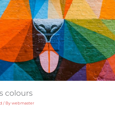
 colours
d
/ By
webmaster