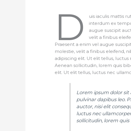
D
uis iaculis mattis 
interdum ex tempor
augue suscipit auct
velit a finibus elei
Praesent a enim vel augue suscipit
molestie, velit a finibus eleifend, 
adipiscing elit. Ut elit tellus, luct
Aenean sollicitudin, lorem quis bi
elit. Ut elit tellus, luctus nec ullam
Lorem ipsum dolor sit a
pulvinar dapibus leo. P
auctor, nisi elit conseq
luctus nec ullamcorper 
sollicitudin, lorem qui